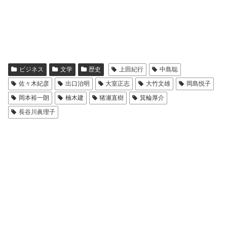
ビジネス
文学
歴史
上田紀行
中島聡
佐々木紀彦
出口治明
大室正志
大竹文雄
岡島悦子
岡本裕一朗
楠木建
猪瀬直樹
箕輪厚介
長谷川眞理子