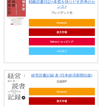
戦略読書日記<本質を抉りだす思考のセ
ンス>
プレジデント社
Amazon
楽天市場
Yahooショッピング
メルカリ
経営読書記録 表 (日本経済新聞出版)
日経BP
Amazon
楽天市場