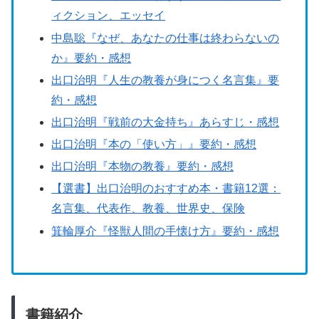
ィクション、エッセイ
中島聡『なぜ、あなたの仕事は終わらないの
か』要約・感想
出口治明『人生の教養が身につく名言集』要
約・感想
出口治明『戦前の大金持ち』あらすじ・感想
出口治明『本の「使い方」』要約・感想
出口治明『本物の教養』要約・感想
【選書】出口治明のおすすめ本・書籍12選：
名言集、代表作、教養、世界史、保険
箕輪厚介『怪獣人間の手懐け方』要約・感想
書籍紹介