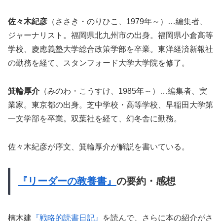
佐々木紀彦
（ささき・のりひこ、1979年～）…編集者、
ジャーナリスト。福岡県北九州市の出身。福岡県小倉高等
学校、慶應義塾大学総合政策学部を卒業。東洋経済新報社
の勤務を経て、スタンフォード大学大学院を修了。
箕輪厚介
（みのわ・こうすけ、1985年～）…編集者、実
業家。東京都の出身。芝中学校・高等学校、早稲田大学第
一文学部を卒業。双葉社を経て、幻冬舎に勤務。
佐々木紀彦が序文、箕輪厚介が解説を書いている。
『リーダーの教養書』
の要約・感想
楠木建
『戦略的読書日記』
を読んで、さらに本の紹介がさ