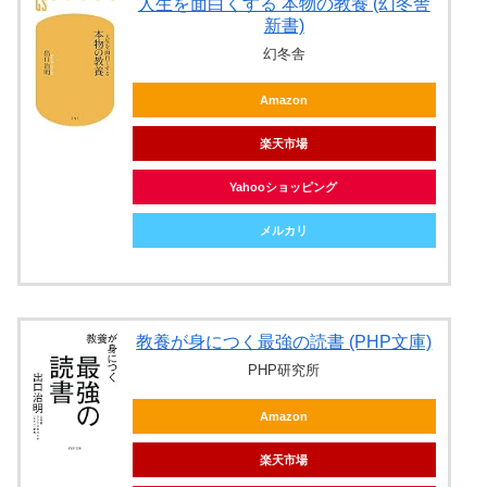
人生を面白くする 本物の教養 (幻冬舎
新書)
幻冬舎
Amazon
楽天市場
Yahooショッピング
メルカリ
教養が身につく最強の読書 (PHP文庫)
PHP研究所
Amazon
楽天市場