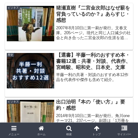
猪瀬直樹『二宮金次郎はなぜ薪を
ビジネス
背負っているのか？』あらすじ・
感想
2007年8月10日に第一刷が発行。文春文
庫。205ページ。現代と同じ人口減少の社
会と向き合った二宮金次郎の生涯を追い
ながら、その解決策を模索するノンフィ
クション作品。副題は「人口減少社会の
成長戦略」。解説は文化人類学者の船曳
【選書】半藤一利のおすすめ本・
歴史
建夫。
書籍12選：共著・対談、代表作、
宮崎駿、昭和史、日本史、文庫
半藤一利の共著・対談のおすすめ本12作
品を代表作や傑作も含めて紹介。
出口治明『本の「使い方」』要
ビジネス
約・感想
2014年9月10日に第一刷が発行。角川one
テーマ21。237ページ。副題は「1万冊を
血肉にした方法」。実業家であり読書家
としても有名な出口治明が、本の使い方
メニュー
ホーム
検索
トップ
サイドバー
を解説した作品。自らの経験談も豊富に