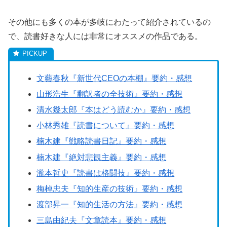
その他にも多くの本が多岐にわたって紹介されているの
で、読書好きな人には非常にオススメの作品である。
文藝春秋『新世代CEOの本棚』要約・感想
山形浩生『翻訳者の全技術』要約・感想
清水幾太郎『本はどう読むか』要約・感想
小林秀雄『読書について』要約・感想
楠木建『戦略読書日記』要約・感想
楠木建『絶対悲観主義』要約・感想
瀧本哲史『読書は格闘技』要約・感想
梅棹忠夫『知的生産の技術』要約・感想
渡部昇一『知的生活の方法』要約・感想
三島由紀夫『文章読本』要約・感想