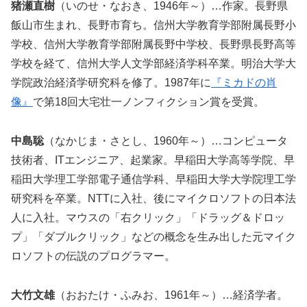
猪瀬直樹
（いのせ・なおき、1946年～）…作家。長野県
飯山市生まれ、長野市育ち。信州大学教育学部附属長野小
学校、信州大学教育学部附属長野中学校、長野県長野高等
学校を経て、信州大学人文学部経済学科卒業。明治大学大
学院政治経済学研究科を修了。1987年に
『ミカドの肖
像』
で第18回大宅壮一ノンフィクション賞を受賞。
中島聡
（なかじま・さとし、1960年～）…コンピュータ
技術者、ITエンジニア、起業家。早稲田大学高等学院、早
稲田大学理工学部電子通信学科、早稲田大学大学院理工学
研究科を卒業。NTTに入社、後にマイクロソフトの日本法
人に入社。マウスの「右クリック」「ドラッグ＆ドロッ
プ」「ダブルクリック」などの概念を生み出した元マイク
ロソフトの伝説のプログラマー。
大竹文雄
（おおたけ・ふみお、1961年～）…経済学者。