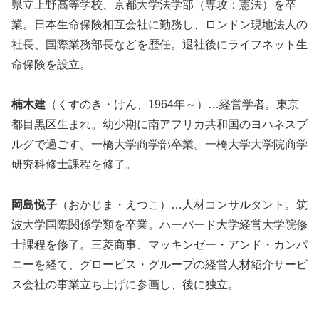
県立上野高等学校、京都大学法学部（専攻：憲法）を卒
業。日本生命保険相互会社に勤務し、ロンドン現地法人の
社長、国際業務部長などを歴任。退社後にライフネット生
命保険を設立。
楠木建
（くすのき・けん、1964年～）…経営学者。東京
都目黒区生まれ。幼少期に南アフリカ共和国のヨハネスブ
ルグで過ごす。一橋大学商学部卒業。一橋大学大学院商学
研究科修士課程を修了。
岡島悦子
（おかじま・えつこ）…人材コンサルタント。筑
波大学国際関係学類を卒業。ハーバード大学経営大学院修
士課程を修了。三菱商事、マッキンゼー・アンド・カンパ
ニーを経て、グロービス・グループの経営人材紹介サービ
ス会社の事業立ち上げに参画し、後に独立。