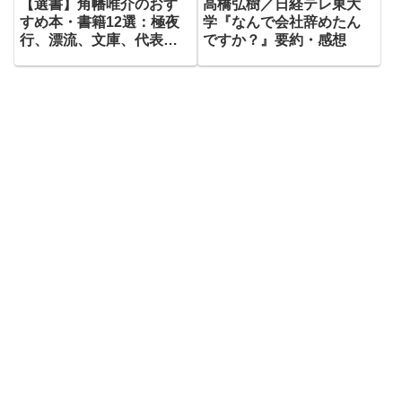
【選書】角幡唯介のおす
高橋弘樹／日経テレ東大
すめ本・書籍12選：極夜
学『なんで会社辞めたん
行、漂流、文庫、代表
ですか？』要約・感想
作、家族、エッセイ