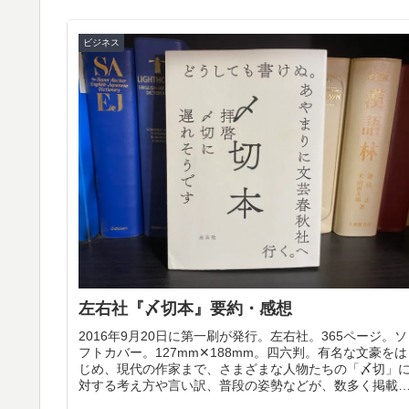
ビジネス
左右社『〆切本』要約・感想
2016年9月20日に第一刷が発行。左右社。365ページ。ソ
フトカバー。127mm✕188mm。四六判。有名な文豪をは
じめ、現代の作家まで、さまざまな人物たちの「〆切」
対する考え方や言い訳、普段の姿勢などが、数多く掲載
れた本。