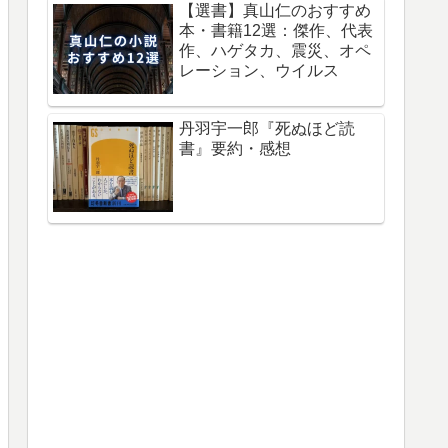
【選書】真山仁のおすすめ
本・書籍12選：傑作、代表
作、ハゲタカ、震災、オペ
レーション、ウイルス
丹羽宇一郎『死ぬほど読
書』要約・感想