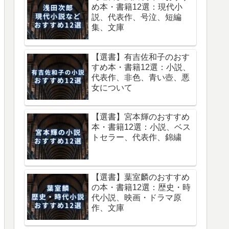
め本・書籍12選：現代小
説、代表作、号泣、短編
集、文庫
【選書】有吉佐和子のおす
すめ本・書籍12選：小説、
代表作、非色、青い壺、悪
女について
【選書】宮本輝のおすすめ
本・書籍12選：小説、ベス
トセラー、代表作、錦繍
【選書】葉室麟のおすすめ
の本・書籍12選：歴史・時
代小説、映画・ドラマ原
作、文庫