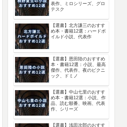
表作、ミロシリーズ、グロ
テスク
【選書】北方謙三のおすす
め本・書籍12選：ハードボ
イルド小説、代表作
【選書】恩田陸のおすすめ
本・書籍12選：小説、最高
傑作、代表作、夜のピクニ
ック、ドミノ
【選書】中山七里のおすす
め本・書籍12選：小説、作
品、読む順番、映画、代表
作、シリーズ
【選書】浅田次郎のおすす