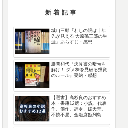
新着記事
城山三郎『わしの眼は十年
先が見える 大原孫三郎の生
涯』あらすじ・感想
勝間和代『決算書の暗号を
解け！ ダメ株を見破る投資
のルール』要約・感想
【選書】高杉良のおすすめ
本・書籍12選：小説、代表
作、傑作、辞令、破天荒、
不撓不屈、金融腐蝕列島