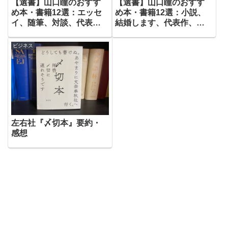
【選書】山口瞳のおすす
【選書】山口瞳のおすす
め本・書籍12選：エッセ
め本・書籍12選：小説、
イ、随筆、対談、代表
結婚します、代表作、血
作、傑作
族、サントリー
ビジネス
左右社『〆切本』要約・
感想